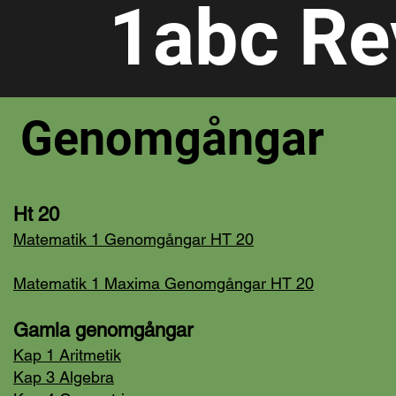
1abc Re
Genomgångar
Ht 20
Matematik 1 Genomgångar HT 20
Matematik 1 Maxima Genomgångar HT 20
Gamla genomgångar
Kap 1 Aritmetik
Kap 3 Algebra